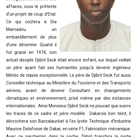
affaires, sous le prétexte
d’un projet de coup d’Etat.
Ce qui coûtera à Dia
Mamadou un
embastillement de plus
d’une décennie. Quand il
fut gracié en 1974, son
actuel disciple Djibril Seck était encore enfant, sur lequel veillait
un père ayant fait ses humanités jusqu’à devenir ingénieur
Météo de classe exceptionnelle. Le père de Djibril Seck fut aussi
Conseiller technique au Ministère du Tourisme et des Transports
aériens, avant de devenir Consultant en changements
climatiques et environnement, prisé même par des instances
internationales. Ainsi Monsieur Djibril Seck ne pouvait que suivre
les traces de ce cadre et père modèle. Dakarois bon teint, il
décrochera son Baccalauréat à l’ex lycée Technique d’Industrie
Maurice Delafosse de Dakar, en série F1, Fabrication mécanique.
Avec ce parchemin dans la poche, Djibril franchira la porte