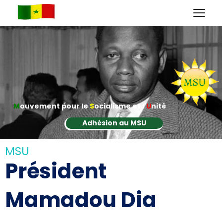
M
ouvement pour le
S
ocialisme et l'
U
nité
Adhésion au MSU
MSU
Président
Mamadou Dia