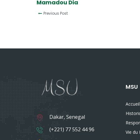
Mamadou Dia
Previous Post
MSU
Accueil
Histor
Dakar, Senegal
Respon
(+221) 77 552 44 96
Vie du 