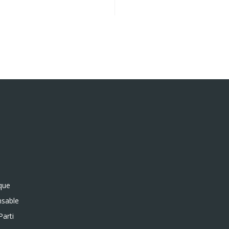
ique
sable
Parti