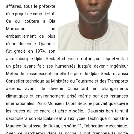
affaires, sous le prétexte
d’un projet de coup d’Etat.
Ce qui coûtera à Dia
Mamadou un
embastillement de plus
d’une décennie. Quand il
fut gracié en 1974, son
actuel disciple Djibril Seck était encore enfant, sur lequel veillait
un père ayant fait ses humanités jusqu’à devenir ingénieur
Météo de classe exceptionnelle. Le père de Djibril Seck fut aussi
Conseiller technique au Ministère du Tourisme et des Transports
aériens, avant de devenir Consultant en changements
climatiques et environnement, prisé même par des instances
internationales. Ainsi Monsieur Djibril Seck ne pouvait que suivre
les traces de ce cadre et père modèle. Dakarois bon teint, il
décrochera son Baccalauréat à l’ex lycée Technique d’Industrie
Maurice Delafosse de Dakar, en série F1, Fabrication mécanique.
Avec ce parchemin dans la poche, Djibril franchira la porte