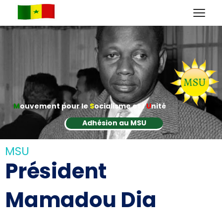
M
ouvement pour le
S
ocialisme et l'
U
nité
Adhésion au MSU
MSU
Président
Mamadou Dia