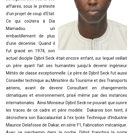
affaires, sous le prétexte
d’un projet de coup d’Etat.
Ce qui coûtera à Dia
Mamadou un
embastillement de plus
d’une décennie. Quand il
fut gracié en 1974, son
actuel disciple Djibril Seck était encore enfant, sur lequel veillait
un père ayant fait ses humanités jusqu’à devenir ingénieur
Météo de classe exceptionnelle. Le père de Djibril Seck fut aussi
Conseiller technique au Ministère du Tourisme et des Transports
aériens, avant de devenir Consultant en changements
climatiques et environnement, prisé même par des instances
internationales. Ainsi Monsieur Djibril Seck ne pouvait que suivre
les traces de ce cadre et père modèle. Dakarois bon teint, il
décrochera son Baccalauréat à l’ex lycée Technique d’Industrie
Maurice Delafosse de Dakar, en série F1, Fabrication mécanique.
Avec ce parchemin dans la poche, Djibril franchira la porte