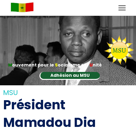
M
ouvement pour le
S
ocialisme et l'
U
nité
Adhésion au MSU
MSU
Président
Mamadou Dia