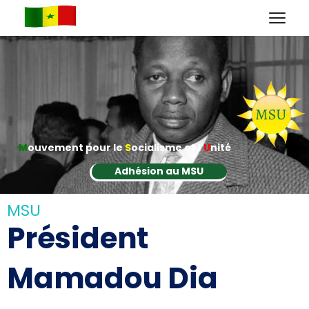
M
ouvement pour le
S
ocialisme et l'
U
nité
Adhésion au MSU
MSU
Président
Mamadou Dia