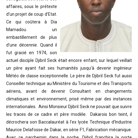
affaires, sous le prétexte
d’un projet de coup d’Etat.
Ce qui coûtera à Dia
Mamadou un
embastillement de plus
d’une décennie. Quand il
fut gracié en 1974, son
actuel disciple Djibril Seck était encore enfant, sur lequel veillait
un père ayant fait ses humanités jusqu’à devenir ingénieur
Météo de classe exceptionnelle. Le père de Djibril Seck fut aussi
Conseiller technique au Ministère du Tourisme et des Transports
aériens, avant de devenir Consultant en changements
climatiques et environnement, prisé même par des instances
internationales. Ainsi Monsieur Djibril Seck ne pouvait que suivre
les traces de ce cadre et père modèle. Dakarois bon teint, il
décrochera son Baccalauréat à l’ex lycée Technique d’Industrie
Maurice Delafosse de Dakar, en série F1, Fabrication mécanique.
Avec ce parchemin dans la poche, Djibril franchira la porte