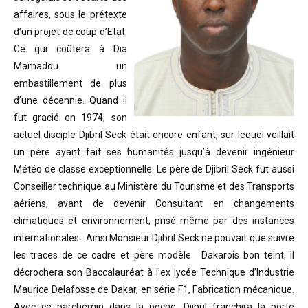
affaires, sous le prétexte
d’un projet de coup d’Etat.
Ce qui coûtera à Dia
Mamadou un
embastillement de plus
d’une décennie. Quand il
fut gracié en 1974, son
actuel disciple Djibril Seck était encore enfant, sur lequel veillait
un père ayant fait ses humanités jusqu’à devenir ingénieur
Météo de classe exceptionnelle. Le père de Djibril Seck fut aussi
Conseiller technique au Ministère du Tourisme et des Transports
aériens, avant de devenir Consultant en changements
climatiques et environnement, prisé même par des instances
internationales. Ainsi Monsieur Djibril Seck ne pouvait que suivre
les traces de ce cadre et père modèle. Dakarois bon teint, il
décrochera son Baccalauréat à l’ex lycée Technique d’Industrie
Maurice Delafosse de Dakar, en série F1, Fabrication mécanique.
Avec ce parchemin dans la poche, Djibril franchira la porte