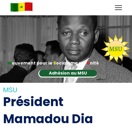
M
ouvement pour le
S
ocialisme et l'
U
nité
Adhésion au MSU
MSU
Président
Mamadou Dia