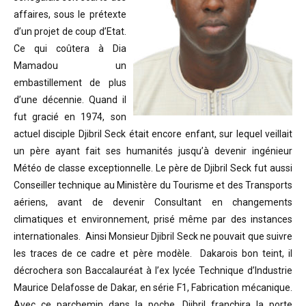
affaires, sous le prétexte
d’un projet de coup d’Etat.
Ce qui coûtera à Dia
Mamadou un
embastillement de plus
d’une décennie. Quand il
fut gracié en 1974, son
actuel disciple Djibril Seck était encore enfant, sur lequel veillait
un père ayant fait ses humanités jusqu’à devenir ingénieur
Météo de classe exceptionnelle. Le père de Djibril Seck fut aussi
Conseiller technique au Ministère du Tourisme et des Transports
aériens, avant de devenir Consultant en changements
climatiques et environnement, prisé même par des instances
internationales. Ainsi Monsieur Djibril Seck ne pouvait que suivre
les traces de ce cadre et père modèle. Dakarois bon teint, il
décrochera son Baccalauréat à l’ex lycée Technique d’Industrie
Maurice Delafosse de Dakar, en série F1, Fabrication mécanique.
Avec ce parchemin dans la poche, Djibril franchira la porte