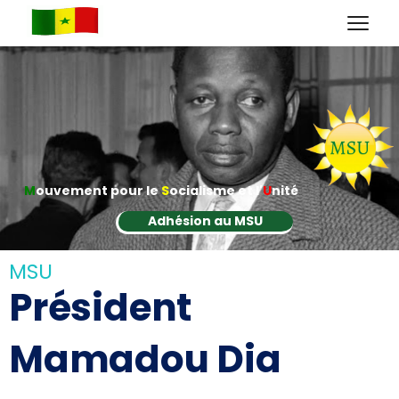
M
ouvement pour le
S
ocialisme et l'
U
nité
Adhésion au MSU
MSU
Président
Mamadou Dia