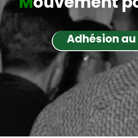
M
ouvement po
Adhésion au