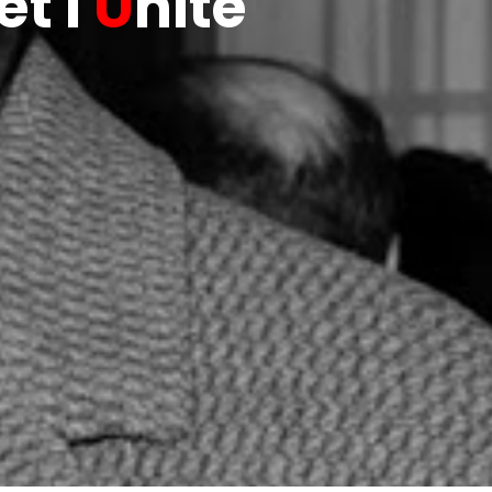
t l'
U
nité