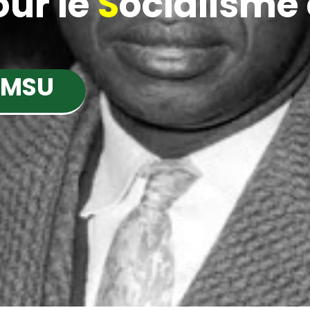
ur le
S
ocialisme e
 MSU