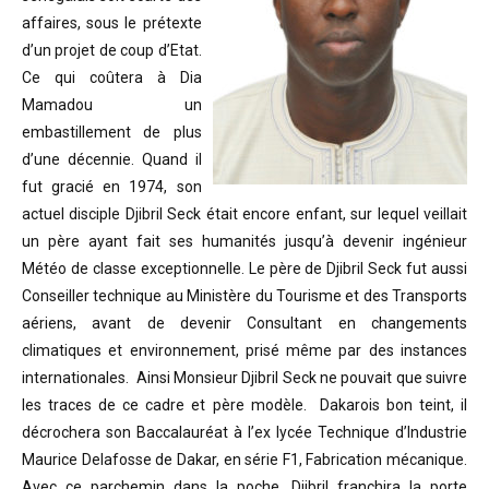
affaires, sous le prétexte
d’un projet de coup d’Etat.
Ce qui coûtera à Dia
Mamadou un
embastillement de plus
d’une décennie. Quand il
fut gracié en 1974, son
actuel disciple Djibril Seck était encore enfant, sur lequel veillait
un père ayant fait ses humanités jusqu’à devenir ingénieur
Météo de classe exceptionnelle. Le père de Djibril Seck fut aussi
Conseiller technique au Ministère du Tourisme et des Transports
aériens, avant de devenir Consultant en changements
climatiques et environnement, prisé même par des instances
internationales. Ainsi Monsieur Djibril Seck ne pouvait que suivre
les traces de ce cadre et père modèle. Dakarois bon teint, il
décrochera son Baccalauréat à l’ex lycée Technique d’Industrie
Maurice Delafosse de Dakar, en série F1, Fabrication mécanique.
Avec ce parchemin dans la poche, Djibril franchira la porte