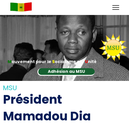
M
ouvement pour le
S
ocialisme et l'
U
nité
Adhésion au MSU
MSU
Président
Mamadou Dia