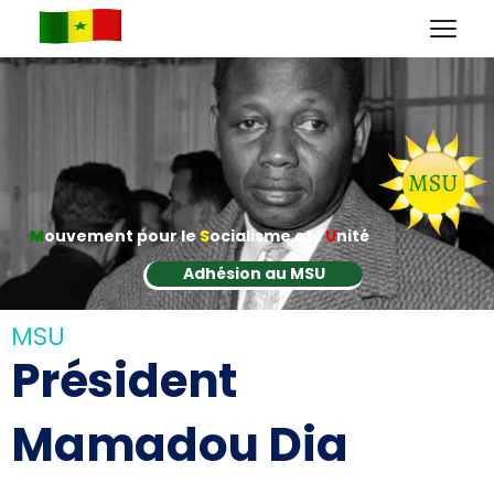
M
ouvement pour le
S
ocialisme et l'
U
nité
Adhésion au MSU
MSU
Président
Mamadou Dia