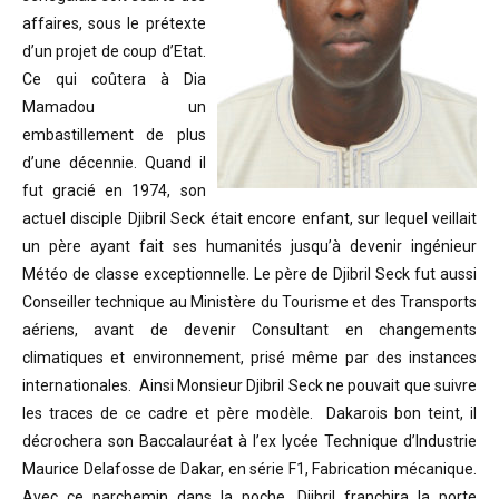
affaires, sous le prétexte
d’un projet de coup d’Etat.
Ce qui coûtera à Dia
Mamadou un
embastillement de plus
d’une décennie. Quand il
fut gracié en 1974, son
actuel disciple Djibril Seck était encore enfant, sur lequel veillait
un père ayant fait ses humanités jusqu’à devenir ingénieur
Météo de classe exceptionnelle. Le père de Djibril Seck fut aussi
Conseiller technique au Ministère du Tourisme et des Transports
aériens, avant de devenir Consultant en changements
climatiques et environnement, prisé même par des instances
internationales. Ainsi Monsieur Djibril Seck ne pouvait que suivre
les traces de ce cadre et père modèle. Dakarois bon teint, il
décrochera son Baccalauréat à l’ex lycée Technique d’Industrie
Maurice Delafosse de Dakar, en série F1, Fabrication mécanique.
Avec ce parchemin dans la poche, Djibril franchira la porte