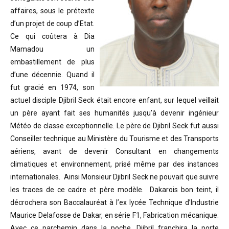
affaires, sous le prétexte
d’un projet de coup d’Etat.
Ce qui coûtera à Dia
Mamadou un
embastillement de plus
d’une décennie. Quand il
fut gracié en 1974, son
actuel disciple Djibril Seck était encore enfant, sur lequel veillait
un père ayant fait ses humanités jusqu’à devenir ingénieur
Météo de classe exceptionnelle. Le père de Djibril Seck fut aussi
Conseiller technique au Ministère du Tourisme et des Transports
aériens, avant de devenir Consultant en changements
climatiques et environnement, prisé même par des instances
internationales. Ainsi Monsieur Djibril Seck ne pouvait que suivre
les traces de ce cadre et père modèle. Dakarois bon teint, il
décrochera son Baccalauréat à l’ex lycée Technique d’Industrie
Maurice Delafosse de Dakar, en série F1, Fabrication mécanique.
Avec ce parchemin dans la poche, Djibril franchira la porte