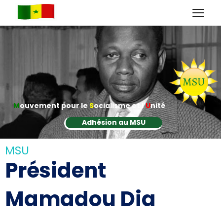
M
ouvement pour le
S
ocialisme et l'
U
nité
Adhésion au MSU
MSU
Président
Mamadou Dia