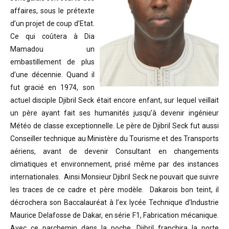
affaires, sous le prétexte
d’un projet de coup d’Etat.
Ce qui coûtera à Dia
Mamadou un
embastillement de plus
d’une décennie. Quand il
fut gracié en 1974, son
actuel disciple Djibril Seck était encore enfant, sur lequel veillait
un père ayant fait ses humanités jusqu’à devenir ingénieur
Météo de classe exceptionnelle. Le père de Djibril Seck fut aussi
Conseiller technique au Ministère du Tourisme et des Transports
aériens, avant de devenir Consultant en changements
climatiques et environnement, prisé même par des instances
internationales. Ainsi Monsieur Djibril Seck ne pouvait que suivre
les traces de ce cadre et père modèle. Dakarois bon teint, il
décrochera son Baccalauréat à l’ex lycée Technique d’Industrie
Maurice Delafosse de Dakar, en série F1, Fabrication mécanique.
Avec ce parchemin dans la poche, Djibril franchira la porte