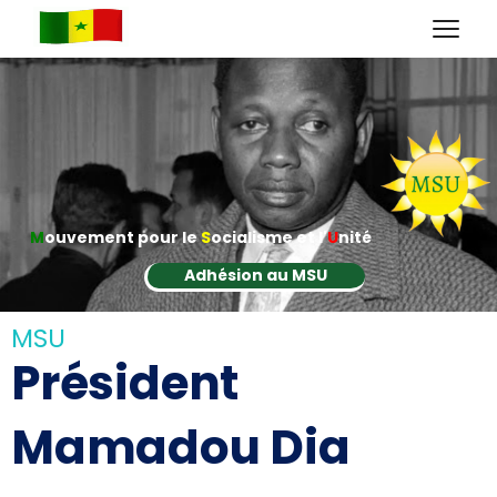
M
ouvement pour le
S
ocialisme et l'
U
nité
Adhésion au MSU
MSU
Président
Mamadou Dia