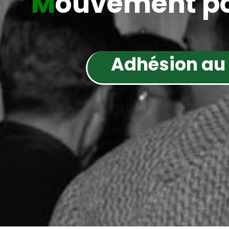
M
ouvement po
Adhésion au