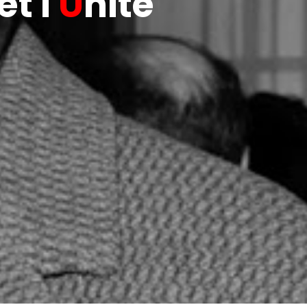
t l'
U
nité