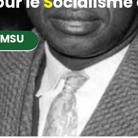
ur le
S
ocialisme e
 MSU