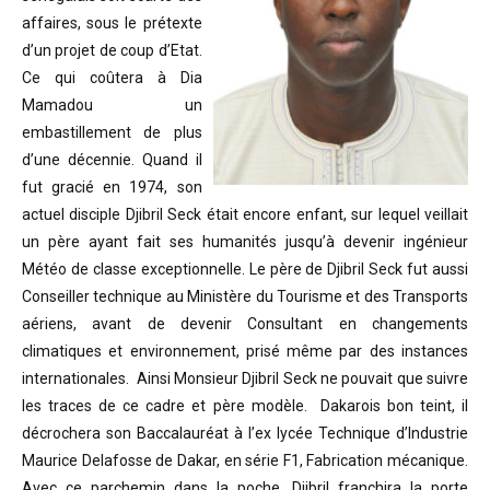
affaires, sous le prétexte
d’un projet de coup d’Etat.
Ce qui coûtera à Dia
Mamadou un
embastillement de plus
d’une décennie. Quand il
fut gracié en 1974, son
actuel disciple Djibril Seck était encore enfant, sur lequel veillait
un père ayant fait ses humanités jusqu’à devenir ingénieur
Météo de classe exceptionnelle. Le père de Djibril Seck fut aussi
Conseiller technique au Ministère du Tourisme et des Transports
aériens, avant de devenir Consultant en changements
climatiques et environnement, prisé même par des instances
internationales. Ainsi Monsieur Djibril Seck ne pouvait que suivre
les traces de ce cadre et père modèle. Dakarois bon teint, il
décrochera son Baccalauréat à l’ex lycée Technique d’Industrie
Maurice Delafosse de Dakar, en série F1, Fabrication mécanique.
Avec ce parchemin dans la poche, Djibril franchira la porte