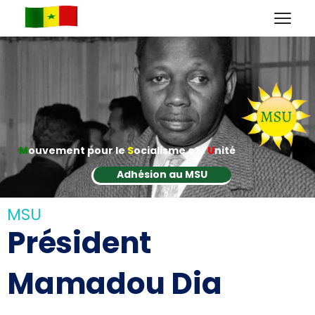
M
ouvement pour le
S
ocialisme et l'
U
nité
Adhésion au MSU
MSU
Président
Mamadou Dia