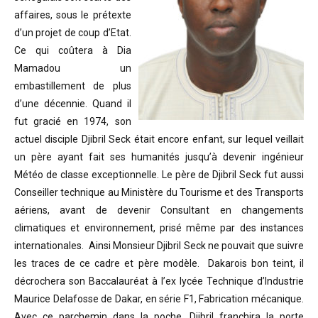
affaires, sous le prétexte
d’un projet de coup d’Etat.
Ce qui coûtera à Dia
Mamadou un
embastillement de plus
d’une décennie. Quand il
fut gracié en 1974, son
actuel disciple Djibril Seck était encore enfant, sur lequel veillait
un père ayant fait ses humanités jusqu’à devenir ingénieur
Météo de classe exceptionnelle. Le père de Djibril Seck fut aussi
Conseiller technique au Ministère du Tourisme et des Transports
aériens, avant de devenir Consultant en changements
climatiques et environnement, prisé même par des instances
internationales. Ainsi Monsieur Djibril Seck ne pouvait que suivre
les traces de ce cadre et père modèle. Dakarois bon teint, il
décrochera son Baccalauréat à l’ex lycée Technique d’Industrie
Maurice Delafosse de Dakar, en série F1, Fabrication mécanique.
Avec ce parchemin dans la poche, Djibril franchira la porte