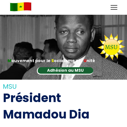
M
ouvement pour le
S
ocialisme et l'
U
nité
Adhésion au MSU
MSU
Président
Mamadou Dia