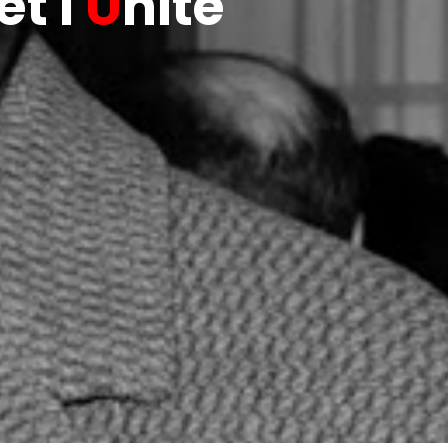
t l'
U
nité