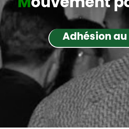
M
ouvement po
Adhésion au