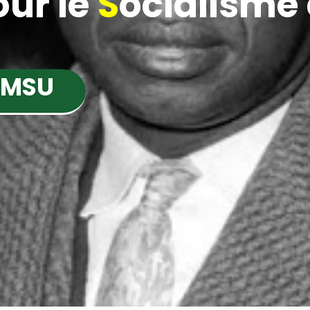
ur le
S
ocialisme e
 MSU