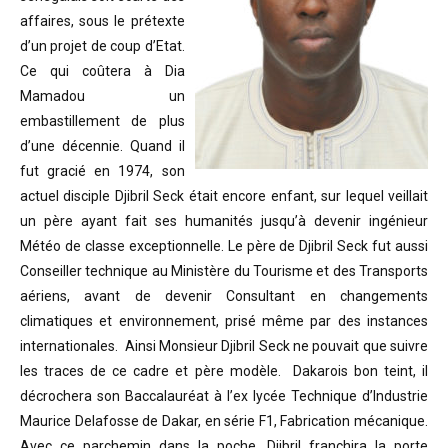
affaires, sous le prétexte
d’un projet de coup d’Etat.
Ce qui coûtera à Dia
Mamadou un
embastillement de plus
d’une décennie. Quand il
fut gracié en 1974, son
actuel disciple Djibril Seck était encore enfant, sur lequel veillait
un père ayant fait ses humanités jusqu’à devenir ingénieur
Météo de classe exceptionnelle. Le père de Djibril Seck fut aussi
Conseiller technique au Ministère du Tourisme et des Transports
aériens, avant de devenir Consultant en changements
climatiques et environnement, prisé même par des instances
internationales. Ainsi Monsieur Djibril Seck ne pouvait que suivre
les traces de ce cadre et père modèle. Dakarois bon teint, il
décrochera son Baccalauréat à l’ex lycée Technique d’Industrie
Maurice Delafosse de Dakar, en série F1, Fabrication mécanique.
Avec ce parchemin dans la poche, Djibril franchira la porte