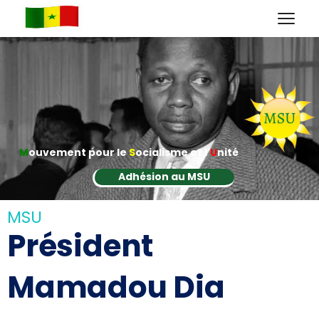
M
ouvement pour le
S
ocialisme et l'
U
nité
Adhésion au MSU
MSU
Président
Mamadou Dia