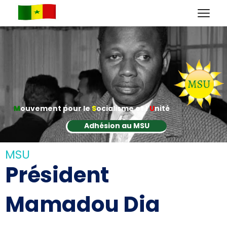
M
ouvement pour le
S
ocialisme et l'
U
nité
Adhésion au MSU
MSU
Président
Mamadou Dia