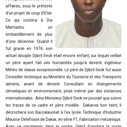
affaires, sous le prétexte
d’un projet de coup d’Etat.
Ce qui coûtera à Dia
Mamadou un
embastillement de plus
d’une décennie. Quand il
fut gracié en 1974, son
actuel disciple Djibril Seck était encore enfant, sur lequel veillait
un père ayant fait ses humanités jusqu’à devenir ingénieur
Météo de classe exceptionnelle. Le père de Djibril Seck fut aussi
Conseiller technique au Ministère du Tourisme et des Transports
aériens, avant de devenir Consultant en changements
climatiques et environnement, prisé même par des instances
internationales. Ainsi Monsieur Djibril Seck ne pouvait que suivre
les traces de ce cadre et père modèle. Dakarois bon teint, il
décrochera son Baccalauréat à l’ex lycée Technique d’Industrie
Maurice Delafosse de Dakar, en série F1, Fabrication mécanique.
Avec ce parchemin dans la poche, Djibril franchira la porte