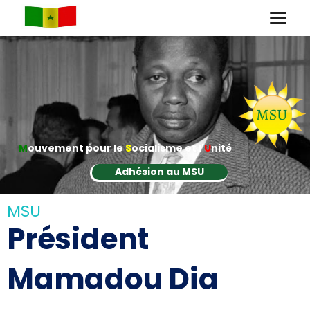
M
ouvement pour le
S
ocialisme et l'
U
nité
Adhésion au MSU
MSU
Président
Mamadou Dia