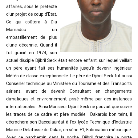
affaires, sous le prétexte
d’un projet de coup d’Etat.
Ce qui coûtera à Dia
Mamadou un
embastillement de plus
d’une décennie. Quand il
fut gracié en 1974, son
actuel disciple Djibril Seck était encore enfant, sur lequel veillait
un père ayant fait ses humanités jusqu’à devenir ingénieur
Météo de classe exceptionnelle. Le père de Djibril Seck fut aussi
Conseiller technique au Ministère du Tourisme et des Transports
aériens, avant de devenir Consultant en changements
climatiques et environnement, prisé même par des instances
internationales. Ainsi Monsieur Djibril Seck ne pouvait que suivre
les traces de ce cadre et père modèle. Dakarois bon teint, il
décrochera son Baccalauréat à l’ex lycée Technique d’Industrie
Maurice Delafosse de Dakar, en série F1, Fabrication mécanique.
Avec ce parchemin dans la poche, Djibril franchira la porte