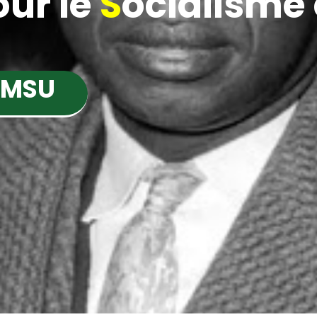
ur le
S
ocialisme e
 MSU