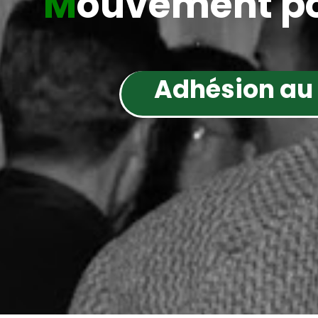
M
ouvement po
Adhésion au