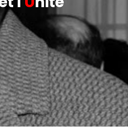
t l'
U
nité