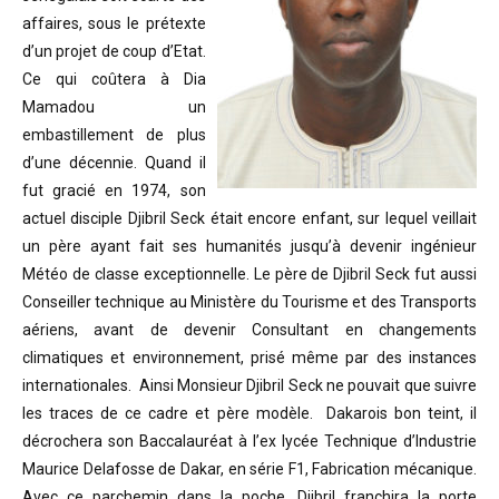
affaires, sous le prétexte
d’un projet de coup d’Etat.
Ce qui coûtera à Dia
Mamadou un
embastillement de plus
d’une décennie. Quand il
fut gracié en 1974, son
actuel disciple Djibril Seck était encore enfant, sur lequel veillait
un père ayant fait ses humanités jusqu’à devenir ingénieur
Météo de classe exceptionnelle. Le père de Djibril Seck fut aussi
Conseiller technique au Ministère du Tourisme et des Transports
aériens, avant de devenir Consultant en changements
climatiques et environnement, prisé même par des instances
internationales. Ainsi Monsieur Djibril Seck ne pouvait que suivre
les traces de ce cadre et père modèle. Dakarois bon teint, il
décrochera son Baccalauréat à l’ex lycée Technique d’Industrie
Maurice Delafosse de Dakar, en série F1, Fabrication mécanique.
Avec ce parchemin dans la poche, Djibril franchira la porte