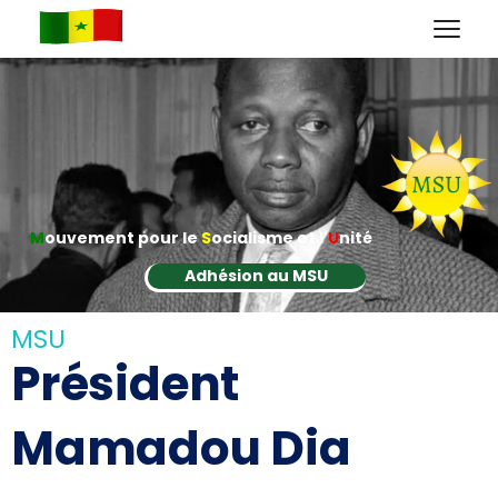
M
ouvement pour le
S
ocialisme et l'
U
nité
Adhésion au MSU
MSU
Président
Mamadou Dia