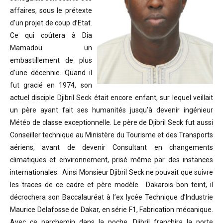
affaires, sous le prétexte
d’un projet de coup d’Etat.
Ce qui coûtera à Dia
Mamadou un
embastillement de plus
d’une décennie. Quand il
fut gracié en 1974, son
actuel disciple Djibril Seck était encore enfant, sur lequel veillait
un père ayant fait ses humanités jusqu’à devenir ingénieur
Météo de classe exceptionnelle. Le père de Djibril Seck fut aussi
Conseiller technique au Ministère du Tourisme et des Transports
aériens, avant de devenir Consultant en changements
climatiques et environnement, prisé même par des instances
internationales. Ainsi Monsieur Djibril Seck ne pouvait que suivre
les traces de ce cadre et père modèle. Dakarois bon teint, il
décrochera son Baccalauréat à l’ex lycée Technique d’Industrie
Maurice Delafosse de Dakar, en série F1, Fabrication mécanique.
Avec ce parchemin dans la poche, Djibril franchira la porte