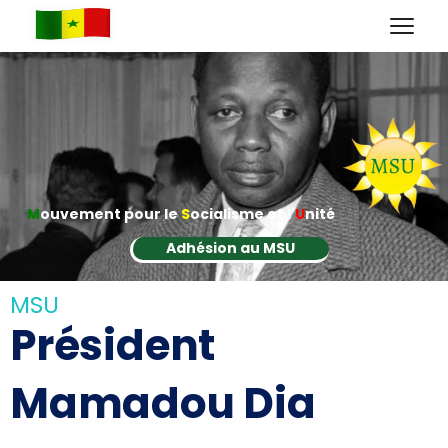
M
ouvement pour le
S
ocialisme et l'
U
nité
Adhésion au MSU
MSU
Président
Mamadou Dia