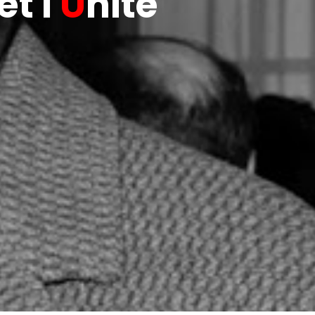
t l'
U
nité