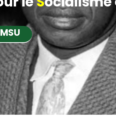
ur le
S
ocialisme e
 MSU