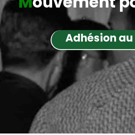
M
ouvement po
Adhésion au