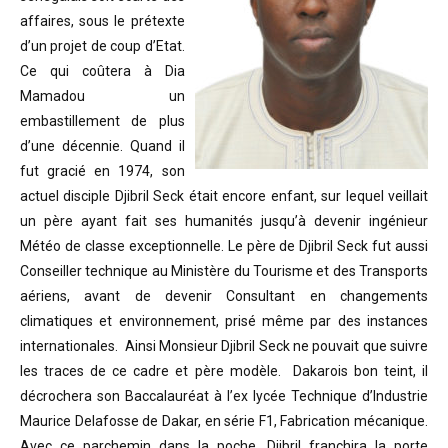
affaires, sous le prétexte
d’un projet de coup d’Etat.
Ce qui coûtera à Dia
Mamadou un
embastillement de plus
d’une décennie. Quand il
fut gracié en 1974, son
actuel disciple Djibril Seck était encore enfant, sur lequel veillait
un père ayant fait ses humanités jusqu’à devenir ingénieur
Météo de classe exceptionnelle. Le père de Djibril Seck fut aussi
Conseiller technique au Ministère du Tourisme et des Transports
aériens, avant de devenir Consultant en changements
climatiques et environnement, prisé même par des instances
internationales. Ainsi Monsieur Djibril Seck ne pouvait que suivre
les traces de ce cadre et père modèle. Dakarois bon teint, il
décrochera son Baccalauréat à l’ex lycée Technique d’Industrie
Maurice Delafosse de Dakar, en série F1, Fabrication mécanique.
Avec ce parchemin dans la poche, Djibril franchira la porte