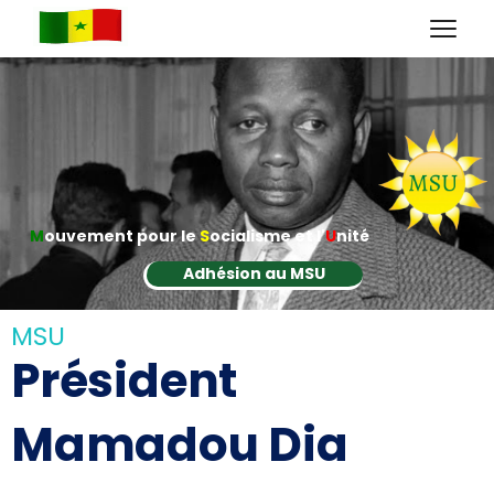
M
ouvement pour le
S
ocialisme et l'
U
nité
Adhésion au MSU
MSU
Président
Mamadou Dia