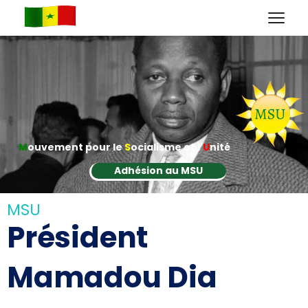
M
ouvement pour le
S
ocialisme et l'
U
nité
Adhésion au MSU
MSU
Président
Mamadou Dia