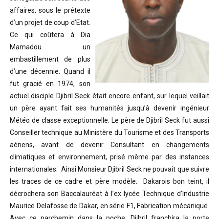
affaires, sous le prétexte
d’un projet de coup d’Etat.
Ce qui coûtera à Dia
Mamadou un
embastillement de plus
d’une décennie. Quand il
fut gracié en 1974, son
actuel disciple Djibril Seck était encore enfant, sur lequel veillait
un père ayant fait ses humanités jusqu’à devenir ingénieur
Météo de classe exceptionnelle. Le père de Djibril Seck fut aussi
Conseiller technique au Ministère du Tourisme et des Transports
aériens, avant de devenir Consultant en changements
climatiques et environnement, prisé même par des instances
internationales. Ainsi Monsieur Djibril Seck ne pouvait que suivre
les traces de ce cadre et père modèle. Dakarois bon teint, il
décrochera son Baccalauréat à l’ex lycée Technique d’Industrie
Maurice Delafosse de Dakar, en série F1, Fabrication mécanique.
Avec ce parchemin dans la poche, Djibril franchira la porte