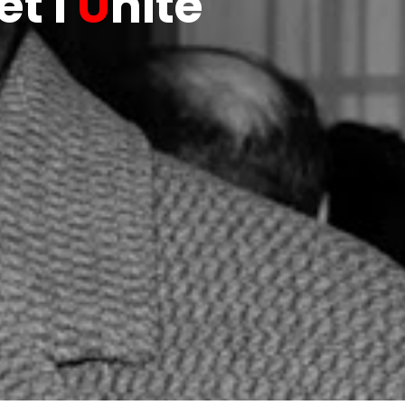
t l'
U
nité