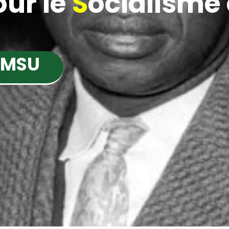
ur le
S
ocialisme e
 MSU