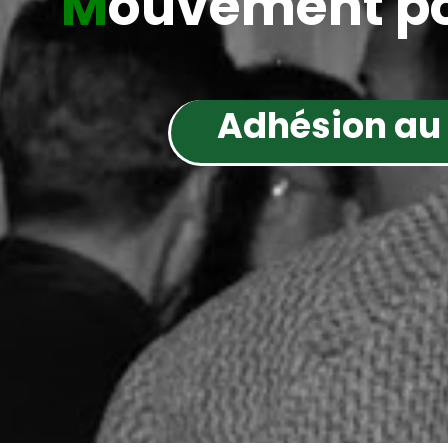
M
ouvement po
Adhésion au