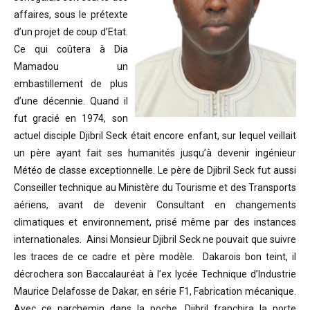
affaires, sous le prétexte
d’un projet de coup d’Etat.
Ce qui coûtera à Dia
Mamadou un
embastillement de plus
d’une décennie. Quand il
fut gracié en 1974, son
actuel disciple Djibril Seck était encore enfant, sur lequel veillait
un père ayant fait ses humanités jusqu’à devenir ingénieur
Météo de classe exceptionnelle. Le père de Djibril Seck fut aussi
Conseiller technique au Ministère du Tourisme et des Transports
aériens, avant de devenir Consultant en changements
climatiques et environnement, prisé même par des instances
internationales. Ainsi Monsieur Djibril Seck ne pouvait que suivre
les traces de ce cadre et père modèle. Dakarois bon teint, il
décrochera son Baccalauréat à l’ex lycée Technique d’Industrie
Maurice Delafosse de Dakar, en série F1, Fabrication mécanique.
Avec ce parchemin dans la poche, Djibril franchira la porte