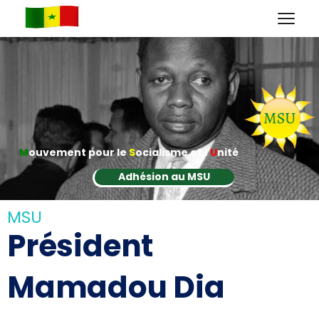
M
ouvement pour le
S
ocialisme et l'
U
nité
Adhésion au MSU
MSU
Président
Mamadou Dia