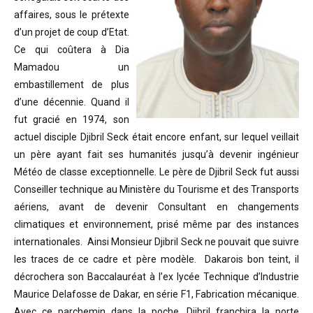
affaires, sous le prétexte
d’un projet de coup d’Etat.
Ce qui coûtera à Dia
Mamadou un
embastillement de plus
d’une décennie. Quand il
fut gracié en 1974, son
actuel disciple Djibril Seck était encore enfant, sur lequel veillait
un père ayant fait ses humanités jusqu’à devenir ingénieur
Météo de classe exceptionnelle. Le père de Djibril Seck fut aussi
Conseiller technique au Ministère du Tourisme et des Transports
aériens, avant de devenir Consultant en changements
climatiques et environnement, prisé même par des instances
internationales. Ainsi Monsieur Djibril Seck ne pouvait que suivre
les traces de ce cadre et père modèle. Dakarois bon teint, il
décrochera son Baccalauréat à l’ex lycée Technique d’Industrie
Maurice Delafosse de Dakar, en série F1, Fabrication mécanique.
Avec ce parchemin dans la poche, Djibril franchira la porte