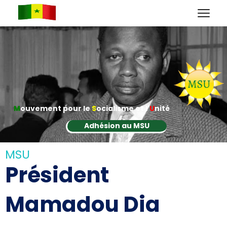
M
ouvement pour le
S
ocialisme et l'
U
nité
Adhésion au MSU
MSU
Président
Mamadou Dia