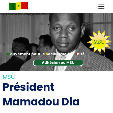
M
ouvement pour le
S
ocialisme et l'
U
nité
Adhésion au MSU
MSU
Président
Mamadou Dia