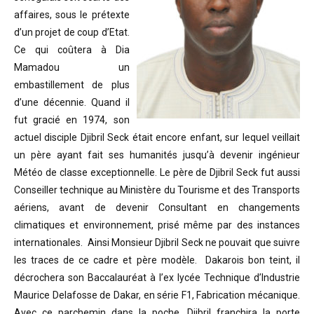
affaires, sous le prétexte
d’un projet de coup d’Etat.
Ce qui coûtera à Dia
Mamadou un
embastillement de plus
d’une décennie. Quand il
fut gracié en 1974, son
actuel disciple Djibril Seck était encore enfant, sur lequel veillait
un père ayant fait ses humanités jusqu’à devenir ingénieur
Météo de classe exceptionnelle. Le père de Djibril Seck fut aussi
Conseiller technique au Ministère du Tourisme et des Transports
aériens, avant de devenir Consultant en changements
climatiques et environnement, prisé même par des instances
internationales. Ainsi Monsieur Djibril Seck ne pouvait que suivre
les traces de ce cadre et père modèle. Dakarois bon teint, il
décrochera son Baccalauréat à l’ex lycée Technique d’Industrie
Maurice Delafosse de Dakar, en série F1, Fabrication mécanique.
Avec ce parchemin dans la poche, Djibril franchira la porte