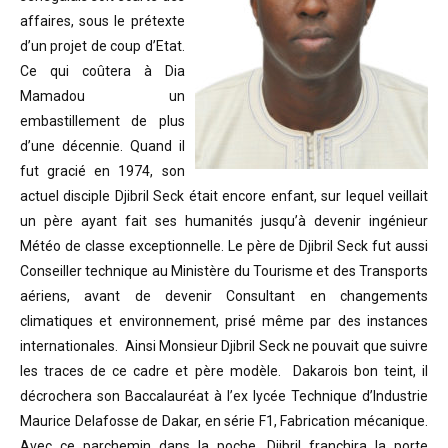
affaires, sous le prétexte
d’un projet de coup d’Etat.
Ce qui coûtera à Dia
Mamadou un
embastillement de plus
d’une décennie. Quand il
fut gracié en 1974, son
actuel disciple Djibril Seck était encore enfant, sur lequel veillait
un père ayant fait ses humanités jusqu’à devenir ingénieur
Météo de classe exceptionnelle. Le père de Djibril Seck fut aussi
Conseiller technique au Ministère du Tourisme et des Transports
aériens, avant de devenir Consultant en changements
climatiques et environnement, prisé même par des instances
internationales. Ainsi Monsieur Djibril Seck ne pouvait que suivre
les traces de ce cadre et père modèle. Dakarois bon teint, il
décrochera son Baccalauréat à l’ex lycée Technique d’Industrie
Maurice Delafosse de Dakar, en série F1, Fabrication mécanique.
Avec ce parchemin dans la poche, Djibril franchira la porte