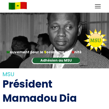
M
ouvement pour le
S
ocialisme et l'
U
nité
Adhésion au MSU
MSU
Président
Mamadou Dia