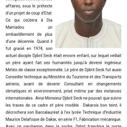
affaires, sous le prétexte
d’un projet de coup d’Etat.
Ce qui coûtera à Dia
Mamadou un
embastillement de plus
d’une décennie. Quand il
fut gracié en 1974, son
actuel disciple Djibril Seck était encore enfant, sur lequel veillait
un père ayant fait ses humanités jusqu’à devenir ingénieur
Météo de classe exceptionnelle. Le père de Djibril Seck fut aussi
Conseiller technique au Ministère du Tourisme et des Transports
aériens, avant de devenir Consultant en changements
climatiques et environnement, prisé même par des instances
internationales. Ainsi Monsieur Djibril Seck ne pouvait que suivre
les traces de ce cadre et père modèle. Dakarois bon teint, il
décrochera son Baccalauréat à l’ex lycée Technique d’Industrie
Maurice Delafosse de Dakar, en série F1, Fabrication mécanique.
Avec ce parchemin dans la poche, Djibril franchira la porte