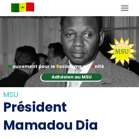
M
ouvement pour le
S
ocialisme et l'
U
nité
Adhésion au MSU
MSU
Président
Mamadou Dia