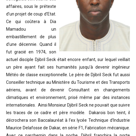
affaires, sous le prétexte
d’un projet de coup d’Etat.
Ce qui coûtera à Dia
Mamadou un
embastillement de plus
d’une décennie. Quand il
fut gracié en 1974, son
actuel disciple Djibril Seck était encore enfant, sur lequel veillait
un père ayant fait ses humanités jusqu’à devenir ingénieur
Météo de classe exceptionnelle. Le père de Djibril Seck fut aussi
Conseiller technique au Ministère du Tourisme et des Transports
aériens, avant de devenir Consultant en changements
climatiques et environnement, prisé même par des instances
internationales. Ainsi Monsieur Djibril Seck ne pouvait que suivre
les traces de ce cadre et père modèle. Dakarois bon teint, il
décrochera son Baccalauréat à l’ex lycée Technique d’Industrie
Maurice Delafosse de Dakar, en série F1, Fabrication mécanique.
Avec ce parchemin dans la poche, Djibril franchira la porte