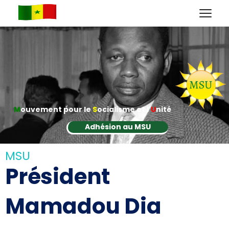
M
ouvement pour le
S
ocialisme et l'
U
nité
Adhésion au MSU
MSU
Président
Mamadou Dia