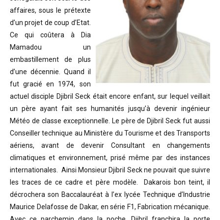
affaires, sous le prétexte
d’un projet de coup d’Etat.
Ce qui coûtera à Dia
Mamadou un
embastillement de plus
d’une décennie. Quand il
fut gracié en 1974, son
actuel disciple Djibril Seck était encore enfant, sur lequel veillait
un père ayant fait ses humanités jusqu’à devenir ingénieur
Météo de classe exceptionnelle. Le père de Djibril Seck fut aussi
Conseiller technique au Ministère du Tourisme et des Transports
aériens, avant de devenir Consultant en changements
climatiques et environnement, prisé même par des instances
internationales. Ainsi Monsieur Djibril Seck ne pouvait que suivre
les traces de ce cadre et père modèle. Dakarois bon teint, il
décrochera son Baccalauréat à l’ex lycée Technique d’Industrie
Maurice Delafosse de Dakar, en série F1, Fabrication mécanique.
Avec ce parchemin dans la poche, Djibril franchira la porte