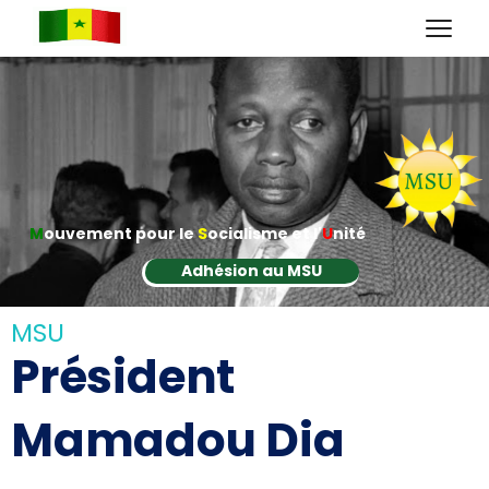
M
ouvement pour le
S
ocialisme et l'
U
nité
Adhésion au MSU
MSU
Président
Mamadou Dia