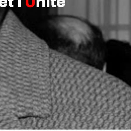
t l'
U
nité