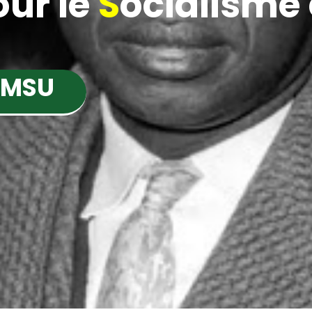
ur le
S
ocialisme e
 MSU