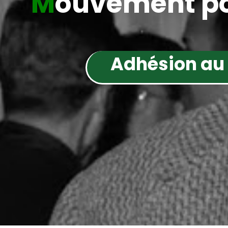
M
ouvement po
Adhésion au