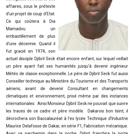
affaires, sous le prétexte
d’un projet de coup d’Etat.
Ce qui coûtera à Dia
Mamadou un
embastillement de plus
d’une décennie. Quand il
fut gracié en 1974, son
actuel disciple Djibril Seck était encore enfant, sur lequel veillait
un père ayant fait ses humanités jusqu’à devenir ingénieur
Météo de classe exceptionnelle. Le père de Djibril Seck fut aussi
Conseiller technique au Ministère du Tourisme et des Transports
aériens, avant de devenir Consultant en changements
climatiques et environnement, prisé même par des instances
internationales. Ainsi Monsieur Djibril Seck ne pouvait que suivre
les traces de ce cadre et père modèle. Dakarois bon teint, il
décrochera son Baccalauréat à l’ex lycée Technique d’Industrie
Maurice Delafosse de Dakar, en série F1, Fabrication mécanique.
Avec ce parchemin dans la poche, Djibril franchira la porte