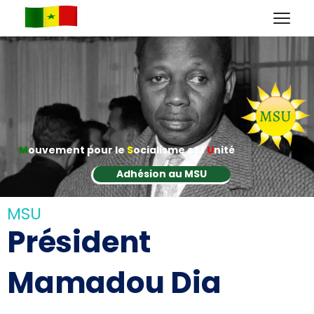
M
ouvement pour le
S
ocialisme et l'
U
nité
Adhésion au MSU
MSU
Président
Mamadou Dia