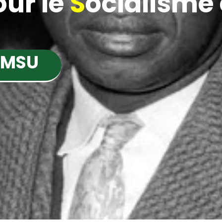
ur le
S
ocialisme e
 MSU