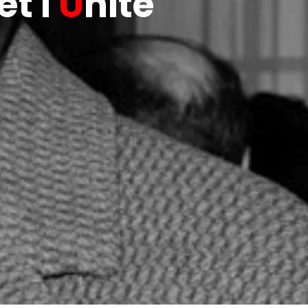
t l'
U
nité