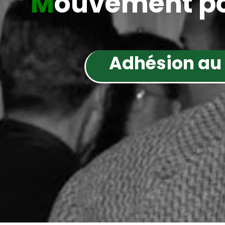
M
ouvement po
Adhésion au