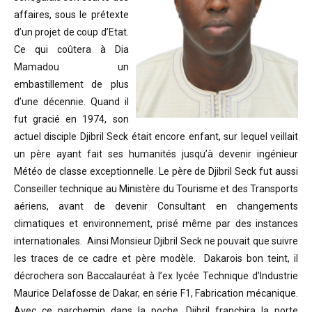
affaires, sous le prétexte
d’un projet de coup d’Etat.
Ce qui coûtera à Dia
Mamadou un
embastillement de plus
d’une décennie. Quand il
fut gracié en 1974, son
actuel disciple Djibril Seck était encore enfant, sur lequel veillait
un père ayant fait ses humanités jusqu’à devenir ingénieur
Météo de classe exceptionnelle. Le père de Djibril Seck fut aussi
Conseiller technique au Ministère du Tourisme et des Transports
aériens, avant de devenir Consultant en changements
climatiques et environnement, prisé même par des instances
internationales. Ainsi Monsieur Djibril Seck ne pouvait que suivre
les traces de ce cadre et père modèle. Dakarois bon teint, il
décrochera son Baccalauréat à l’ex lycée Technique d’Industrie
Maurice Delafosse de Dakar, en série F1, Fabrication mécanique.
Avec ce parchemin dans la poche, Djibril franchira la porte