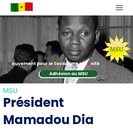
M
ouvement pour le
S
ocialisme et l'
U
nité
Adhésion au MSU
MSU
Président
Mamadou Dia