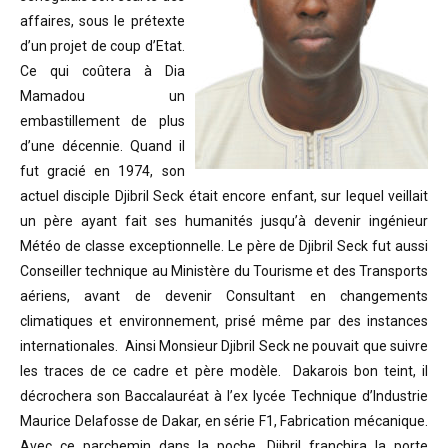
affaires, sous le prétexte
d’un projet de coup d’Etat.
Ce qui coûtera à Dia
Mamadou un
embastillement de plus
d’une décennie. Quand il
fut gracié en 1974, son
actuel disciple Djibril Seck était encore enfant, sur lequel veillait
un père ayant fait ses humanités jusqu’à devenir ingénieur
Météo de classe exceptionnelle. Le père de Djibril Seck fut aussi
Conseiller technique au Ministère du Tourisme et des Transports
aériens, avant de devenir Consultant en changements
climatiques et environnement, prisé même par des instances
internationales. Ainsi Monsieur Djibril Seck ne pouvait que suivre
les traces de ce cadre et père modèle. Dakarois bon teint, il
décrochera son Baccalauréat à l’ex lycée Technique d’Industrie
Maurice Delafosse de Dakar, en série F1, Fabrication mécanique.
Avec ce parchemin dans la poche, Djibril franchira la porte