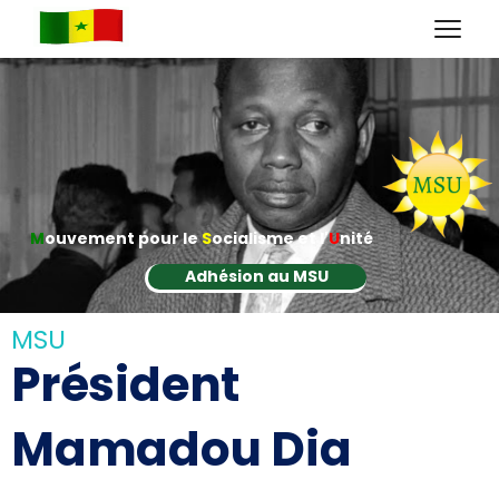
M
ouvement pour le
S
ocialisme et l'
U
nité
Adhésion au MSU
MSU
Président
Mamadou Dia