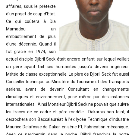
affaires, sous le prétexte
d’un projet de coup d’Etat.
Ce qui coûtera à Dia
Mamadou un
embastillement de plus
d’une décennie. Quand il
fut gracié en 1974, son
actuel disciple Djibril Seck était encore enfant, sur lequel veillait
un père ayant fait ses humanités jusqu’à devenir ingénieur
Météo de classe exceptionnelle. Le père de Djibril Seck fut aussi
Conseiller technique au Ministère du Tourisme et des Transports
aériens, avant de devenir Consultant en changements
climatiques et environnement, prisé même par des instances
internationales. Ainsi Monsieur Djibril Seck ne pouvait que suivre
les traces de ce cadre et père modèle. Dakarois bon teint, il
décrochera son Baccalauréat à l’ex lycée Technique d’Industrie
Maurice Delafosse de Dakar, en série F1, Fabrication mécanique.
Avec ce parchemin dans la poche, Djibril franchira la porte