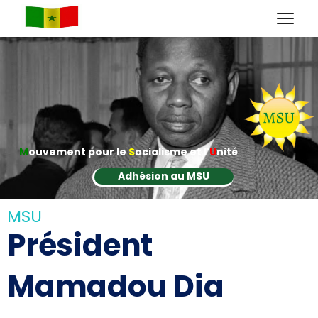
M
ouvement pour le
S
ocialisme et l'
U
nité
Adhésion au MSU
MSU
Président
Mamadou Dia