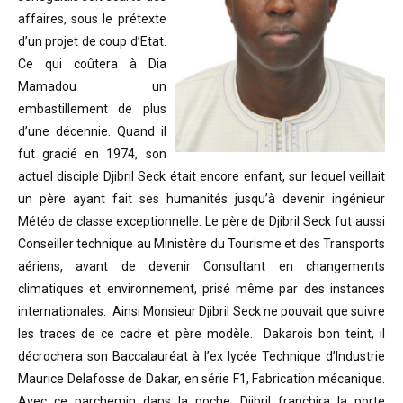
affaires, sous le prétexte
d’un projet de coup d’Etat.
Ce qui coûtera à Dia
Mamadou un
embastillement de plus
d’une décennie. Quand il
fut gracié en 1974, son
actuel disciple Djibril Seck était encore enfant, sur lequel veillait
un père ayant fait ses humanités jusqu’à devenir ingénieur
Météo de classe exceptionnelle. Le père de Djibril Seck fut aussi
Conseiller technique au Ministère du Tourisme et des Transports
aériens, avant de devenir Consultant en changements
climatiques et environnement, prisé même par des instances
internationales. Ainsi Monsieur Djibril Seck ne pouvait que suivre
les traces de ce cadre et père modèle. Dakarois bon teint, il
décrochera son Baccalauréat à l’ex lycée Technique d’Industrie
Maurice Delafosse de Dakar, en série F1, Fabrication mécanique.
Avec ce parchemin dans la poche, Djibril franchira la porte