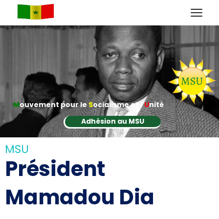
M
ouvement pour le
S
ocialisme et l'
U
nité
Adhésion au MSU
MSU
Président
Mamadou Dia