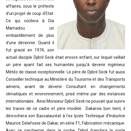
affaires, sous le prétexte
d’un projet de coup d’Etat.
Ce qui coûtera à Dia
Mamadou un
embastillement de plus
d’une décennie. Quand il
fut gracié en 1974, son
actuel disciple Djibril Seck était encore enfant, sur lequel veillait
un père ayant fait ses humanités jusqu’à devenir ingénieur
Météo de classe exceptionnelle. Le père de Djibril Seck fut aussi
Conseiller technique au Ministère du Tourisme et des Transports
aériens, avant de devenir Consultant en changements
climatiques et environnement, prisé même par des instances
internationales. Ainsi Monsieur Djibril Seck ne pouvait que suivre
les traces de ce cadre et père modèle. Dakarois bon teint, il
décrochera son Baccalauréat à l’ex lycée Technique d’Industrie
Maurice Delafosse de Dakar, en série F1, Fabrication mécanique.
Avec ce parchemin dans la poche, Djibril franchira la porte