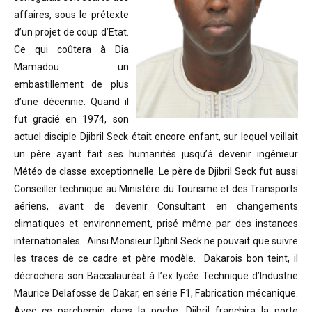
affaires, sous le prétexte
d’un projet de coup d’Etat.
Ce qui coûtera à Dia
Mamadou un
embastillement de plus
d’une décennie. Quand il
fut gracié en 1974, son
actuel disciple Djibril Seck était encore enfant, sur lequel veillait
un père ayant fait ses humanités jusqu’à devenir ingénieur
Météo de classe exceptionnelle. Le père de Djibril Seck fut aussi
Conseiller technique au Ministère du Tourisme et des Transports
aériens, avant de devenir Consultant en changements
climatiques et environnement, prisé même par des instances
internationales. Ainsi Monsieur Djibril Seck ne pouvait que suivre
les traces de ce cadre et père modèle. Dakarois bon teint, il
décrochera son Baccalauréat à l’ex lycée Technique d’Industrie
Maurice Delafosse de Dakar, en série F1, Fabrication mécanique.
Avec ce parchemin dans la poche, Djibril franchira la porte