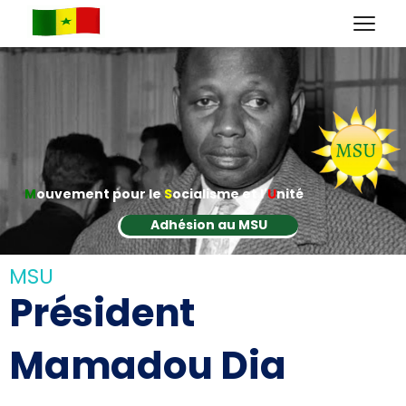
M
ouvement pour le
S
ocialisme et l'
U
nité
Adhésion au MSU
MSU
Président
Mamadou Dia