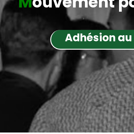
M
ouvement po
Adhésion au