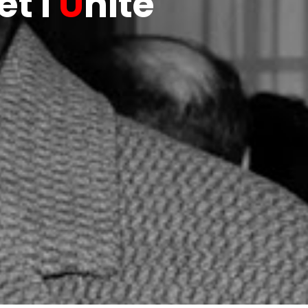
t l'
U
nité