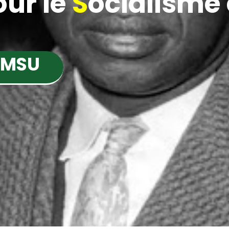
ur le
S
ocialisme e
 MSU