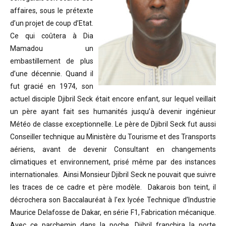
affaires, sous le prétexte
d’un projet de coup d’Etat.
Ce qui coûtera à Dia
Mamadou un
embastillement de plus
d’une décennie. Quand il
fut gracié en 1974, son
actuel disciple Djibril Seck était encore enfant, sur lequel veillait
un père ayant fait ses humanités jusqu’à devenir ingénieur
Météo de classe exceptionnelle. Le père de Djibril Seck fut aussi
Conseiller technique au Ministère du Tourisme et des Transports
aériens, avant de devenir Consultant en changements
climatiques et environnement, prisé même par des instances
internationales. Ainsi Monsieur Djibril Seck ne pouvait que suivre
les traces de ce cadre et père modèle. Dakarois bon teint, il
décrochera son Baccalauréat à l’ex lycée Technique d’Industrie
Maurice Delafosse de Dakar, en série F1, Fabrication mécanique.
Avec ce parchemin dans la poche, Djibril franchira la porte