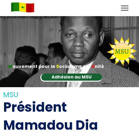
M
ouvement pour le
S
ocialisme et l'
U
nité
Adhésion au MSU
MSU
Président
Mamadou Dia