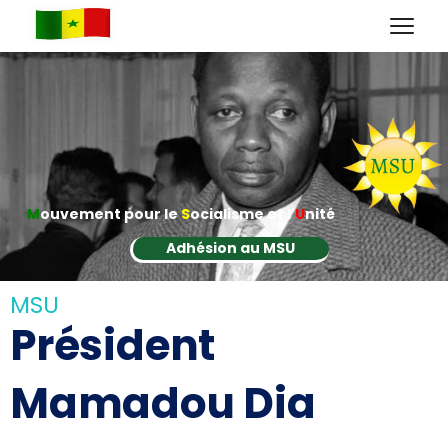
M
ouvement pour le
S
ocialisme et l'
U
nité
Adhésion au MSU
MSU
Président
Mamadou Dia