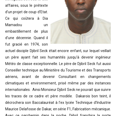
affaires, sous le prétexte
d’un projet de coup d’Etat.
Ce qui coûtera à Dia
Mamadou un
embastillement de plus
d’une décennie. Quand il
fut gracié en 1974, son
actuel disciple Djibril Seck était encore enfant, sur lequel veillait
un père ayant fait ses humanités jusqu’à devenir ingénieur
Météo de classe exceptionnelle. Le père de Djibril Seck fut aussi
Conseiller technique au Ministère du Tourisme et des Transports
aériens, avant de devenir Consultant en changements
climatiques et environnement, prisé même par des instances
internationales. Ainsi Monsieur Djibril Seck ne pouvait que suivre
les traces de ce cadre et père modèle. Dakarois bon teint, il
décrochera son Baccalauréat à l’ex lycée Technique d’Industrie
Maurice Delafosse de Dakar, en série F1, Fabrication mécanique.
Avec ce parchemin dans la poche, Djibril franchira la porte