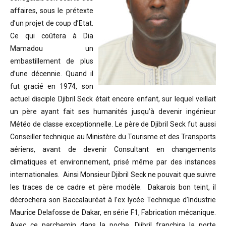
affaires, sous le prétexte
d’un projet de coup d’Etat.
Ce qui coûtera à Dia
Mamadou un
embastillement de plus
d’une décennie. Quand il
fut gracié en 1974, son
actuel disciple Djibril Seck était encore enfant, sur lequel veillait
un père ayant fait ses humanités jusqu’à devenir ingénieur
Météo de classe exceptionnelle. Le père de Djibril Seck fut aussi
Conseiller technique au Ministère du Tourisme et des Transports
aériens, avant de devenir Consultant en changements
climatiques et environnement, prisé même par des instances
internationales. Ainsi Monsieur Djibril Seck ne pouvait que suivre
les traces de ce cadre et père modèle. Dakarois bon teint, il
décrochera son Baccalauréat à l’ex lycée Technique d’Industrie
Maurice Delafosse de Dakar, en série F1, Fabrication mécanique.
Avec ce parchemin dans la poche, Djibril franchira la porte