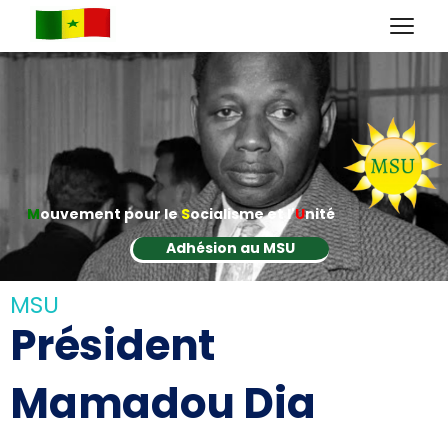
M
ouvement pour le
S
ocialisme et l'
U
nité
Adhésion au MSU
MSU
Président
Mamadou Dia