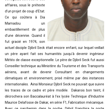
affaires, sous le prétexte
d’un projet de coup d’Etat.
Ce qui coûtera à Dia
Mamadou un
embastillement de plus
d’une décennie. Quand il
fut gracié en 1974, son
actuel disciple Djibril Seck était encore enfant, sur lequel veillait
un père ayant fait ses humanités jusqu’à devenir ingénieur
Météo de classe exceptionnelle. Le père de Djibril Seck fut aussi
Conseiller technique au Ministère du Tourisme et des Transports
aériens, avant de devenir Consultant en changements
climatiques et environnement, prisé même par des instances
internationales. Ainsi Monsieur Djibril Seck ne pouvait que suivre
les traces de ce cadre et père modèle. Dakarois bon teint, il
décrochera son Baccalauréat à l’ex lycée Technique d’Industrie
Maurice Delafosse de Dakar, en série F1, Fabrication mécanique.
Avec ce parchemin dans la poche, Djibril franchira la porte