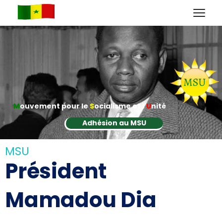
M
ouvement pour le
S
ocialisme et l'
U
nité
Adhésion au MSU
MSU
Président
Mamadou Dia