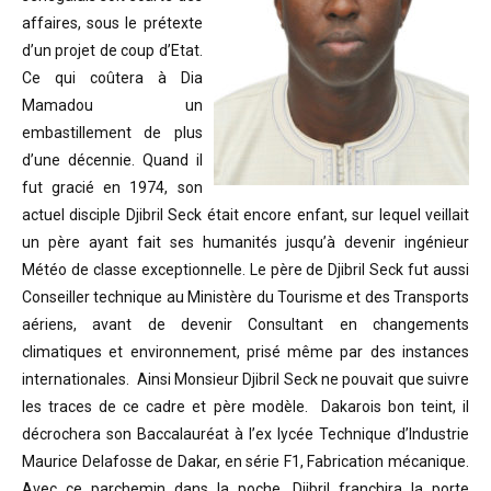
affaires, sous le prétexte
d’un projet de coup d’Etat.
Ce qui coûtera à Dia
Mamadou un
embastillement de plus
d’une décennie. Quand il
fut gracié en 1974, son
actuel disciple Djibril Seck était encore enfant, sur lequel veillait
un père ayant fait ses humanités jusqu’à devenir ingénieur
Météo de classe exceptionnelle. Le père de Djibril Seck fut aussi
Conseiller technique au Ministère du Tourisme et des Transports
aériens, avant de devenir Consultant en changements
climatiques et environnement, prisé même par des instances
internationales. Ainsi Monsieur Djibril Seck ne pouvait que suivre
les traces de ce cadre et père modèle. Dakarois bon teint, il
décrochera son Baccalauréat à l’ex lycée Technique d’Industrie
Maurice Delafosse de Dakar, en série F1, Fabrication mécanique.
Avec ce parchemin dans la poche, Djibril franchira la porte