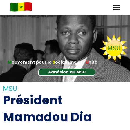
M
ouvement pour le
S
ocialisme et l'
U
nité
Adhésion au MSU
MSU
Président
Mamadou Dia