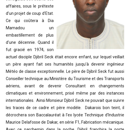
affaires, sous le prétexte
d’un projet de coup d’Etat.
Ce qui coûtera à Dia
Mamadou un
embastillement de plus
d’une décennie. Quand il
fut gracié en 1974, son
actuel disciple Djibril Seck était encore enfant, sur lequel veillait
un père ayant fait ses humanités jusqu’à devenir ingénieur
Météo de classe exceptionnelle. Le père de Djibril Seck fut aussi
Conseiller technique au Ministère du Tourisme et des Transports
aériens, avant de devenir Consultant en changements
climatiques et environnement, prisé même par des instances
internationales. Ainsi Monsieur Djibril Seck ne pouvait que suivre
les traces de ce cadre et père modèle. Dakarois bon teint, il
décrochera son Baccalauréat à l’ex lycée Technique d’Industrie
Maurice Delafosse de Dakar, en série F1, Fabrication mécanique.
Avec ce parchemin dans la poche, Djibril franchira la porte