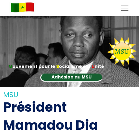
M
ouvement pour le
S
ocialisme et l'
U
nité
Adhésion au MSU
MSU
Président
Mamadou Dia