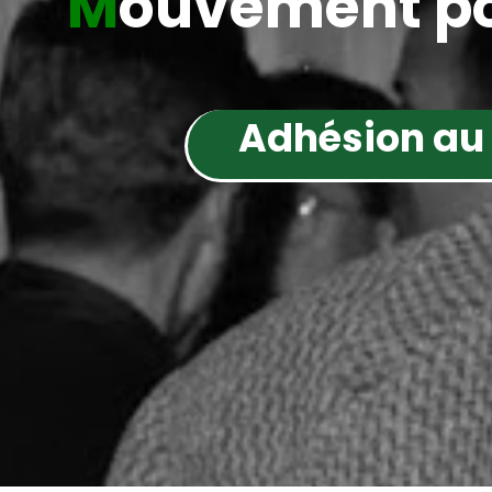
M
ouvement po
Adhésion au