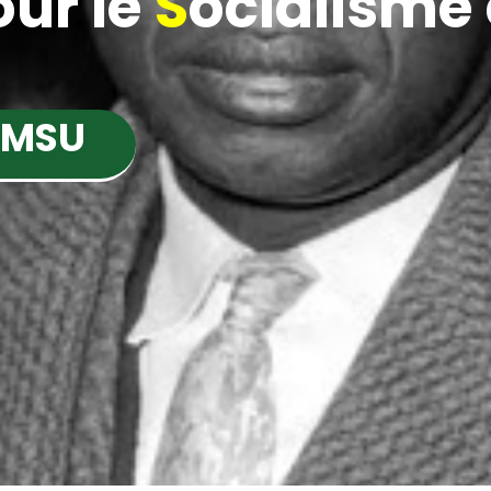
ur le
S
ocialisme e
 MSU