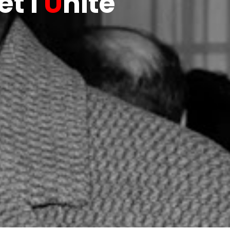
t l'
U
nité